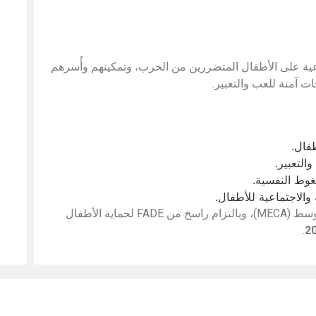
ماعية على الأطفال المتضررين من الحرب، وتمكينهم وأُسرهم
 آمنة للعب والتعبير.
فال.
التعبير.
وط النفسية.
والاجتماعية للأطفال.
يأتي هذا البرنامج بتمويل من تحالف أطفال الشرق الأوسط (MECA)، وبالتزام راسخ من FADE لحماية الأطفال
.