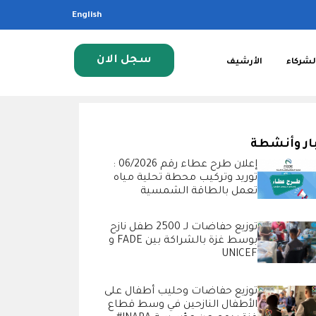
English
سجل الان
لشركاء
الأرشيف
ار وأنشطة
إعلان طرح عطاء رقم 06/2026 :
توريد وتركيب محطة تحلية مياه
تعمل بالطاقة الشمسية
توزيع حفاضات لـ 2500 طفل نازح
بوسط غزة بالشراكة بين FADE و
UNICEF
توزيع حفاضات وحليب أطفال على
الأطفال النازحين في وسط قطاع