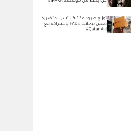
غزة بدعم من مؤسسة INARA#
توزيع طرود غذائية للأسر المتضررة
ضمن تدخلات FADE بالشراكة مع
Qatar Aid#