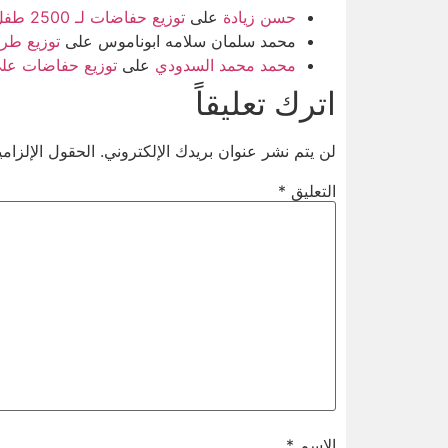
حسن زيادة
على
توزيع حفاضات لـ 2500 طفل نازح بوسط غزة بالشراكة بين FADE و UNICEF
محمد سلمان سلامه ابوناموس
على
توزيع طرود غذا
محمد محمد السدودي
على
توزيع حفاضات على 500 طفل في غزة بدعم من 
اترك تعليقاً
لن يتم نشر عنوان بريدك الإلكتروني.
الحقول الإلزامي
التعليق
*
الاسم
*