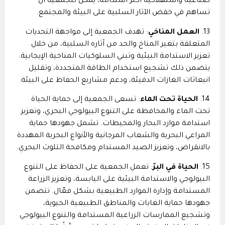
صناعية واستهلاكية أكثر استدامة، يمكن للجمعية أن
تساهم في خفض الآثار السلبية على البيئة والمجتمع.
13.
العمل المناخي
: تهدف الجمعية إلى مواجهة التحديات
المتعلقة بتغير المناخ والحد من آثاره السلبية، من خلال
تعزيز الاستدامة البيئية وتبني السلوكيات المناخية الإيجابية.
يتضمن ذلك تشجيع استخدام الطاقة المتجددة، وتقليل
انبعاثات الغازات الدفيئة، ودعم مشاريع الحفاظ على البيئة.
14.
الحياة تحت الماء
: تسعى الجمعية إلى حماية الحياة
تحت الماء والمحافظة على التنوع البيولوجي البحري، وتعزيز
استدامة موارد البحار والمحيطات. تشمل جهودها حماية
المراعي البحرية والشعاب المرجانية والأنواع البحرية المهددة
بالانقراض، وتعزيز الصيد المستدام ومكافحة التلوث البحري.
15.
الحياة في البرّ
: تعمل الجمعية على الحفاظ على التنوع
البيولوجي والاستدامة البيئية على اليابسة، وتعزيز الزراعة
المستدامة وإدارة الموارد الطبيعية بشكل فعّال. تتضمن
جهودها حماية الغابات والمناطق الطبيعية الحيوية،
وتشجيع الممارسات الزراعية المستدامة والتنوع البيولوجي