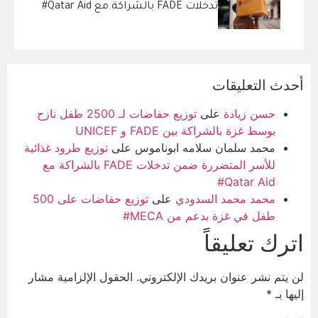
تدخلات FADE بالشراكة مع Qatar Aid#
أحدث التعليقات
حسن زيادة
على
توزيع حفاضات لـ 2500 طفل نازح
بوسط غزة بالشراكة بين FADE و UNICEF
محمد سلمان سلامه ابوناموس
على
توزيع طرود غذائية
للأسر المتضررة ضمن تدخلات FADE بالشراكة مع
Qatar Aid#
محمد محمد السدودي
على
توزيع حفاضات على 500
طفل في غزة بدعم من MECA#
اترك تعليقاً
لن يتم نشر عنوان بريدك الإلكتروني.
الحقول الإلزامية مشار
إليها بـ
*