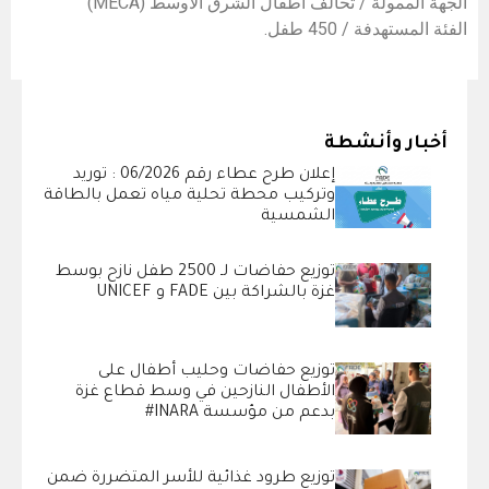
الجهة الممولة / تحالف اطفال الشرق الاوسط (MECA)
الفئة المستهدفة / 450 طفل.
أخبار وأنشطة
إعلان طرح عطاء رقم 06/2026 : توريد
وتركيب محطة تحلية مياه تعمل بالطاقة
الشمسية
توزيع حفاضات لـ 2500 طفل نازح بوسط
غزة بالشراكة بين FADE و UNICEF
توزيع حفاضات وحليب أطفال على
الأطفال النازحين في وسط قطاع غزة
بدعم من مؤسسة INARA#
توزيع طرود غذائية للأسر المتضررة ضمن