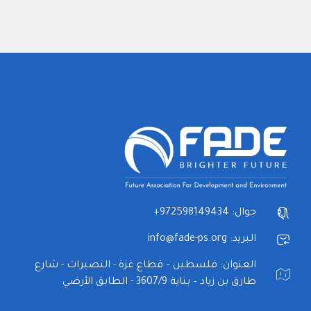
جوال: 972598149434+
البريد: info@fade-ps.org
العنوان: فلسطين – قطاع غزة - النصيرات - شارع
طارق بن زياد – بناية 3607/9 - الطابق الأرضي